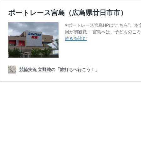
ボートレース宮島（広島県廿日市市）
※ボートレース宮島HPは“こちら”。
回が初観戦！ 宮島へは、子どものころ
ボ
続きを読む
ー
ト
レ
ー
競輪実況 立野純の「旅打ちへ行こう！」
ス
宮
島
（広
島
県
廿
日
市
市）